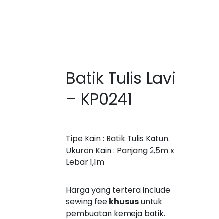
Batik Tulis Lavi
– KP0241
Rp
2.950.000
Tipe Kain : Batik Tulis Katun.
Ukuran Kain : Panjang 2,5m x
Lebar 1,1m
Harga yang tertera include
sewing fee
khusus
untuk
pembuatan kemeja batik.