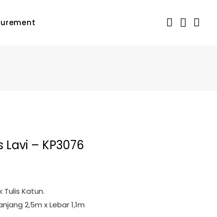
urement
is Lavi – KP3076
000
k Tulis Katun.
Panjang 2,5m x Lebar 1,1m