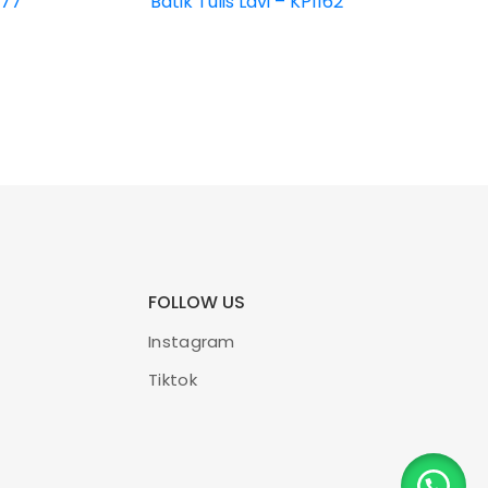
377
Batik Tulis Lavi – KP1162
Rp
4.700.000
FOLLOW US
Instagram
Tiktok