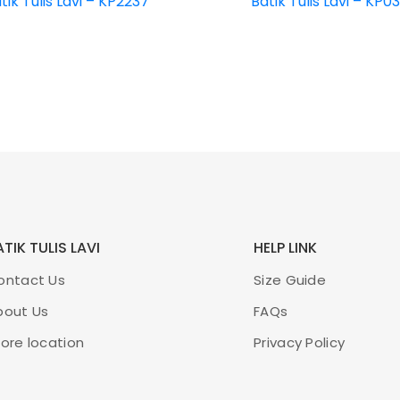
tik Tulis Lavi – KP2237
Batik Tulis Lavi – KP0
Rp
3.550.000
Rp
20.000.000
TIK TULIS LAVI
HELP LINK
ontact Us
Size Guide
bout Us
FAQs
ore location
Privacy Policy