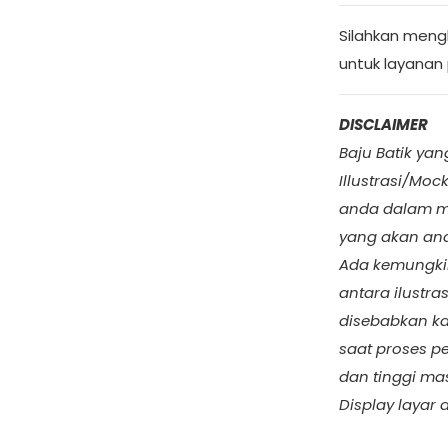
Silahkan men
untuk layanan 
DISCLAIMER
Baju Batik ya
Illustrasi/Mo
anda dalam mem
yang akan and
Ada kemungkin
antara ilustra
disebabkan k
saat proses pe
dan tinggi ma
Display layar 