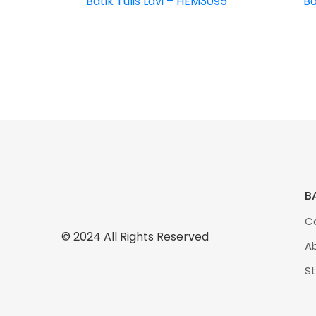
Batik Tulis Lavi – HEM3095
Ba
Rp
3.800.000
BA
C
© 2024 All Rights Reserved
A
St